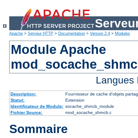
Serveu
Apache
>
Serveur HTTP
>
Documentation
>
Version 2.4
>
Modules
Module Apache
mod_socache_shmc
Langues 
Description:
Fournisseur de cache d'objets parta
Statut:
Extension
Identificateur de Module:
socache_shmcb_module
Fichier Source:
mod_socache_shmcb.c
Sommaire