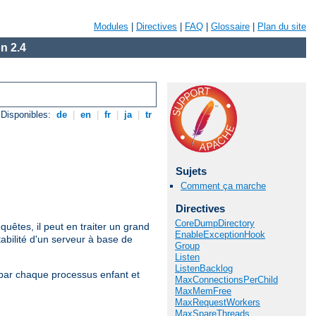
Modules
|
Directives
|
FAQ
|
Glossaire
|
Plan du site
n 2.4
Disponibles:
de
|
en
|
fr
|
ja
|
tr
Sujets
Comment ça marche
Directives
CoreDumpDirectory
uêtes, il peut en traiter un grand
EnableExceptionHook
bilité d'un serveur à base de
Group
Listen
ListenBacklog
s par chaque processus enfant et
MaxConnectionsPerChild
MaxMemFree
MaxRequestWorkers
MaxSpareThreads