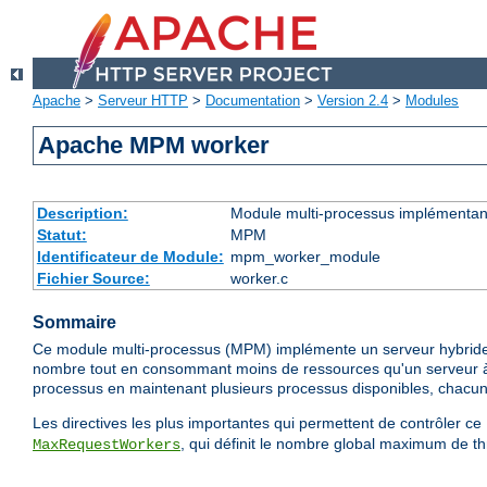
Apache
>
Serveur HTTP
>
Documentation
>
Version 2.4
>
Modules
Apache MPM worker
Description:
Module multi-processus implémentant
Statut:
MPM
Identificateur de Module:
mpm_worker_module
Fichier Source:
worker.c
Sommaire
Ce module multi-processus (MPM) implémente un serveur hybride mul
nombre tout en consommant moins de ressources qu'un serveur à b
processus en maintenant plusieurs processus disponibles, chacu
Les directives les plus importantes qui permettent de contrôler 
, qui définit le nombre global maximum de th
MaxRequestWorkers