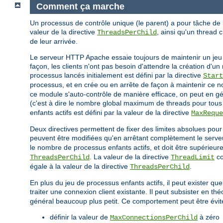
Comment ça marche
Un processus de contrôle unique (le parent) a pour tâche de
valeur de la directive
, ainsi qu'un thread 
ThreadsPerChild
de leur arrivée.
Le serveur HTTP Apache essaie toujours de maintenir un jeu 
façon, les clients n'ont pas besoin d'attendre la création d
processus lancés initialement est défini par la directive
Start
processus, et en crée ou en arrête de façon à maintenir ce nom
ce module s'auto-contrôle de manière efficace, on peut en g
(c'est à dire le nombre global maximum de threads pour tous l
enfants actifs est défini par la valeur de la directive
MaxReque
Deux directives permettent de fixer des limites absolues pou
peuvent être modifiées qu'en arrêtant complètement le serveu
le nombre de processus enfants actifs, et doit être supérieure
. La valeur de la directive
co
ThreadsPerChild
ThreadLimit
égale à la valeur de la directive
.
ThreadsPerChild
En plus du jeu de processus enfants actifs, il peut exister q
traiter une connexion client existante. Il peut subsister en th
général beaucoup plus petit. Ce comportement peut être évité 
définir la valeur de
à zéro
MaxConnectionsPerChild