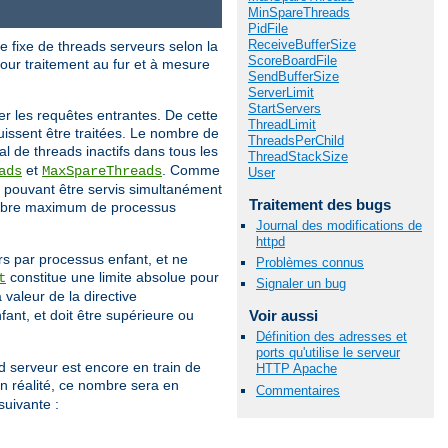
MinSpareThreads
PidFile
ReceiveBufferSize
 fixe de threads serveurs selon la
ScoreBoardFile
pour traitement au fur et à mesure
SendBufferSize
ServerLimit
StartServers
iter les requêtes entrantes. De cette
ThreadLimit
uissent être traitées. Le nombre de
ThreadsPerChild
l de threads inactifs dans tous les
ThreadStackSize
et
. Comme
ads
MaxSpareThreads
User
 pouvant être servis simultanément
Traitement des bugs
mbre maximum de processus
Journal des modifications de
httpd
rs par processus enfant, et ne
Problèmes connus
constitue une limite absolue pour
t
Signaler un bug
 valeur de la directive
ant, et doit être supérieure ou
Voir aussi
Définition des adresses et
ports qu'utilise le serveur
d serveur est encore en train de
HTTP Apache
n réalité, ce nombre sera en
Commentaires
suivante :