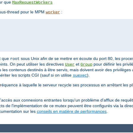
ur que
MaxRequestWorkers
essus-thread pour le MPM
:
worker
nt que
sous Unix afin de se mettre en écoute du port 80, les proce
root
ints. On peut utiliser les directives
et
pour définir les priv
User
Group
 les contenus destinés à être servis, mais doivent avoir des privilèges 
riter les scripts CGI (sauf si on utilise
).
suexec
fréquence à laquelle le serveur recycle ses processus en arrêtant les p
 l'accès aux connexions entrantes lorsqu'un problème d'afflux de requêt
ects de l'implémentation de ce mutex peuvent être configurés via la dire
ocumentation sur les
conseils en matière de performances
.