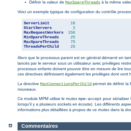
Définir la valeur de
à la même vale
MaxSpareThreads
Voici un exemple typique de configuration du contrôle proc
ServerLimit
16
StartServers
2
MaxRequestWorkers
150
MinSpareThreads
25
MaxSpareThreads
75
ThreadsPerChild
25
Alors que le processus parent est en général démarré en ta
lancés par le serveur sous un utilisateur avec privilèges restre
processus enfants doivent pouvoir être en mesure de lire tous
ces directives définissent également les privilèges dont vont hé
La directive
permet de définir la 
MaxConnectionsPerChild
nouveaux.
Ce module MPM utilise le mutex
pour sérialiser
mpm-accept
lorsqu'il y a plusieurs sockets en écoute). Les différents asp
informations plus détaillées à propos de ce mutex dans la d
Commentaires