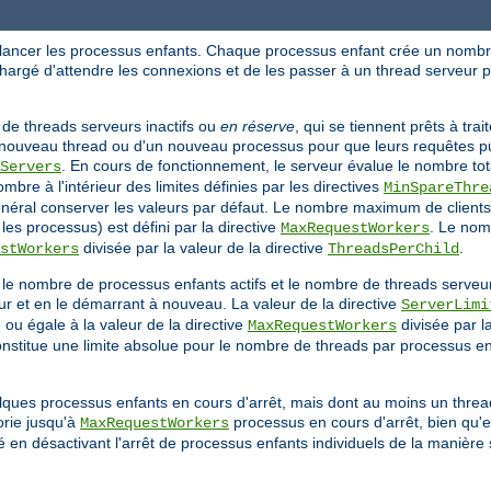
 lancer les processus enfants. Chaque processus enfant crée un nombre
chargé d'attendre les connexions et de les passer à un thread serveur 
de threads serveurs inactifs ou
en réserve
, qui se tiennent prêts à tra
'un nouveau thread ou d'un nouveau processus pour que leurs requêtes p
. En cours de fonctionnement, le serveur évalue le nombre tota
Servers
bre à l'intérieur des limites définies par les directives
MinSpareThre
énéral conserver les valeurs par défaut. Le nombre maximum de clients
es processus) est défini par la directive
. Le no
MaxRequestWorkers
divisée par la valeur de la directive
.
stWorkers
ThreadsPerChild
r le nombre de processus enfants actifs et le nombre de threads serveu
r et en le démarrant à nouveau. La valeur de la directive
ServerLimi
 ou égale à la valeur de la directive
divisée par la
MaxRequestWorkers
nstitue une limite absolue pour le nombre de threads par processus enf
uelques processus enfants en cours d'arrêt, mais dont au moins un threa
éorie jusqu'à
processus en cours d'arrêt, bien qu'e
MaxRequestWorkers
en désactivant l'arrêt de processus enfants individuels de la manière 