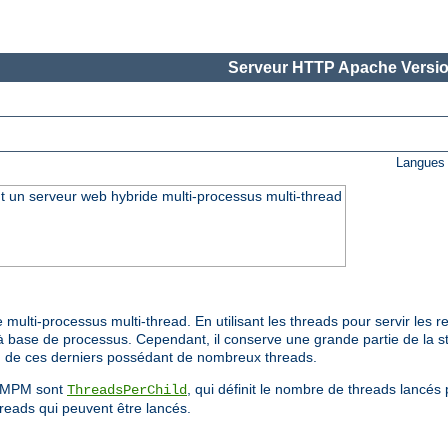
Serveur HTTP Apache Versio
Langues 
 un serveur web hybride multi-processus multi-thread
ti-processus multi-thread. En utilisant les threads pour servir les req
ase de processus. Cependant, il conserve une grande partie de la sta
n de ces derniers possédant de nombreux threads.
ce MPM sont
, qui définit le nombre de threads lancé
ThreadsPerChild
reads qui peuvent être lancés.