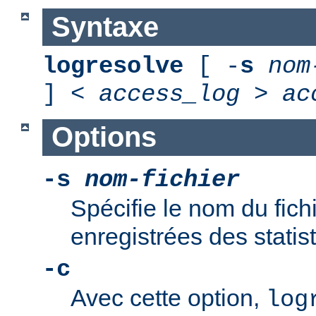
Syntaxe
logresolve
[ -
s
nom
] <
access_log
>
ac
Options
-s
nom-fichier
Spécifie le nom du fich
enregistrées des statis
-c
Avec cette option,
log