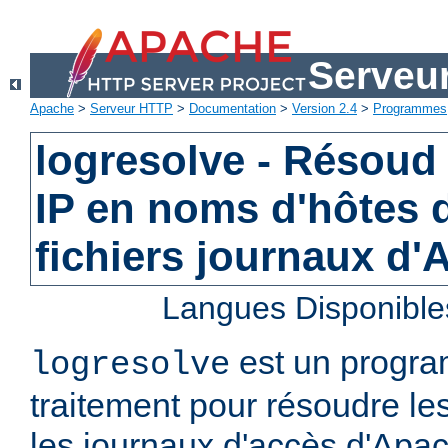
Serveu
Apache
>
Serveur HTTP
>
Documentation
>
Version 2.4
>
Programmes
logresolve - Résoud
IP en noms d'hôtes 
fichiers journaux d
Langues Disponible
est un progra
logresolve
traitement pour résoudre le
les journaux d'accès d'Apa