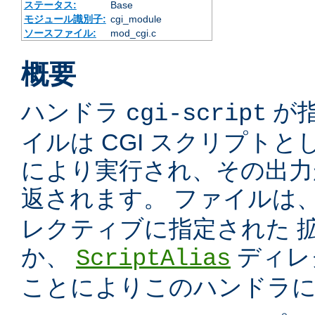
ステータス:
Base
モジュール識別子:
cgi_module
ソースファイル:
mod_cgi.c
概要
ハンドラ
が
cgi-script
イルは CGI スクリプトと
により実行され、その出力
返されます。 ファイルは
レクティブに指定された 
か、
ディレ
ScriptAlias
ことによりこのハンドラ