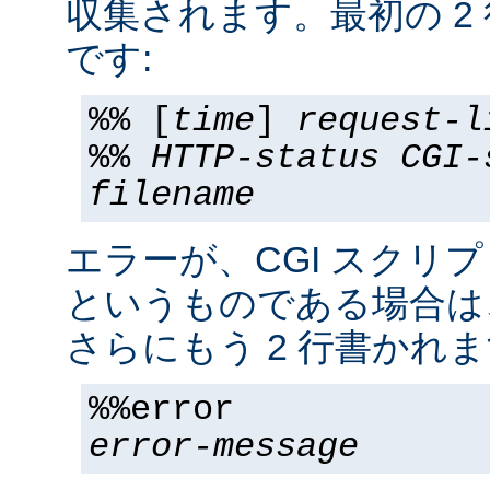
収集されます。最初の 2
です:
%% [
time
]
request-l
%%
HTTP-status
CGI-
filename
エラーが、CGI スクリ
というものである場合は
さらにもう 2 行書かれま
%%error
error-message