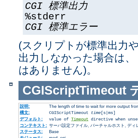
CGI 標準出力
%stderr
CGI 標準エラー
(スクリプトが標準出力
出力しなかった場合は、 %std
はありません)。
CGIScriptTimeout
説明:
The length of time to wait for more output f
構文:
CGIScriptTimeout
time
[s|ms]
デフォルト:
value of
Timeout
directive when unse
コンテキスト:
サーバ設定ファイル, バーチャルホスト, ディレクトリ
ステータス:
Base
モジュール:
mod_cgi