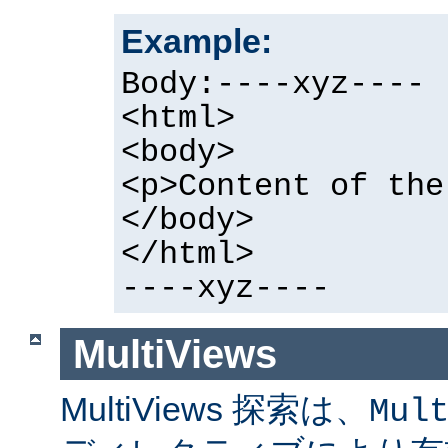
Example:
Body:----xyz----
<html>
<body>
<p>Content of the
</body>
</html>
----xyz----
MultiViews
MultiViews 探索は、
Mul