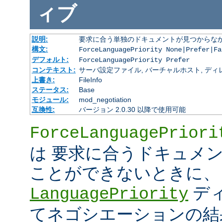
ィブ
説明:
要求に合う単独のドキュメントが見つからな
構文:
ForceLanguagePriority None|Prefer|Fa
デフォルト:
ForceLanguagePriority Prefer
コンテキスト:
サーバ設定ファイル, バーチャルホスト, ディレクトリ
上書き:
FileInfo
ステータス:
Base
モジュール:
mod_negotiation
互換性:
バージョン 2.0.30 以降で使用可能
ForceLanguagePriori
は 要求に合うドキュメ
ことができないときに、
デ
LanguagePriority
てネゴシエーションの結