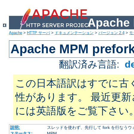
Apach
Apache
>
HTTP サーバ
>
ドキュメンテーション
>
バージョン 2.4
>
モ
Apache MPM prefor
翻訳済み言語:
d
この日本語訳はすでに古
性があります。 最近更
には英語版をご覧下さい
説明:
スレッドを使わず、先行して fork を行なう
ステータス:
MPM