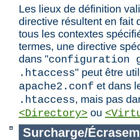
Les lieux de définition va
directive résultent en fai
tous les contextes spécifi
termes, une directive spé
dans "
configuration 
" peut être uti
.htaccess
et dans le
apache2.conf
, mais pas da
.htaccess
ou
<Directory>
<Virt
Surcharge/Écrasem