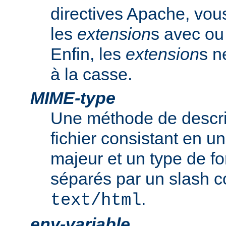
directives Apache, vou
les
extension
s avec ou 
Enfin, les
extension
s n
à la casse.
MIME-type
Une méthode de descrip
fichier consistant en u
majeur et un type de f
séparés par un slash
.
text/html
env-variable