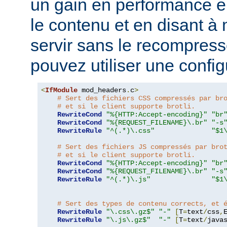
un gain en performance 
le contenu et en disant à 
servir sans le recompress
pouvez utiliser une configu
<
IfModule
 mod_headers
.
c
>
# Sert des fichiers CSS compressés par br
# et si le client supporte brotli.
RewriteCond
"%{HTTP:Accept-encoding}"
"br
RewriteCond
"%{REQUEST_FILENAME}\.br"
"-s
RewriteRule
"^(.*)\.css"
"$1
# Sert des fichiers JS compressés par bro
# et si le client supporte brotli.
RewriteCond
"%{HTTP:Accept-encoding}"
"br
RewriteCond
"%{REQUEST_FILENAME}\.br"
"-s
RewriteRule
"^(.*)\.js"
"$1
# Sert des types de contenu corrects, et 
RewriteRule
"\.css\.gz$"
"-"
[
T
=
text
/
css
,
RewriteRule
"\.js\.gz$"
"-"
[
T
=
text
/
java