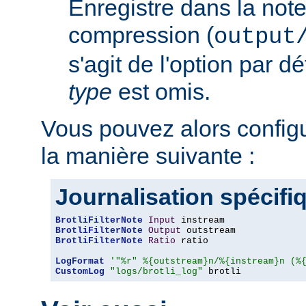
Enregistre dans la note
compression (
output
s'agit de l'option par d
type
est omis.
Vous pouvez alors config
la manière suivante :
Journalisation spécifi
BrotliFilterNote
Input
BrotliFilterNote
Output
BrotliFilterNote
Ratio
 ratio

LogFormat
'"%r" %{outstream}n/%{instream}n (%
CustomLog
"logs/brotli_log"
 brotli