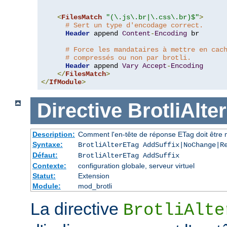
<
FilesMatch
"(\.js\.br|\.css\.br)$"
>
# Sert un type d'encodage correct.
Header
 append 
Content
-
Encoding
 br

# Force les mandataires à mettre en cac
# compressés ou non par brotli.
Header
 append 
Vary
Accept
-
Encoding
</
FilesMatch
>
</
IfModule
>
Directive
BrotliAlte
Description:
Comment l'en-tête de réponse ETag doit être 
Syntaxe:
BrotliAlterETag AddSuffix|NoChange|R
Défaut:
BrotliAlterETag AddSuffix
Contexte:
configuration globale, serveur virtuel
Statut:
Extension
Module:
mod_brotli
La directive
BrotliAlte