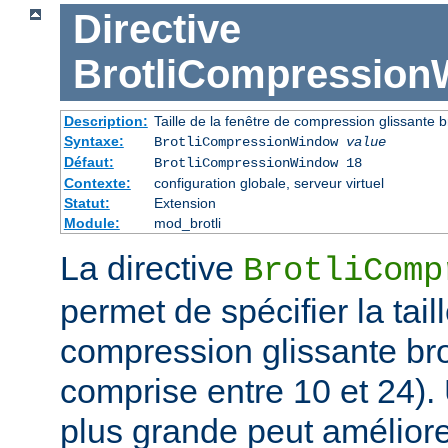
Directive
BrotliCompressio
Description:
Taille de la fenêtre de compression glissante br
Syntaxe:
BrotliCompressionWindow
value
Défaut:
BrotliCompressionWindow 18
Contexte:
configuration globale, serveur virtuel
Statut:
Extension
Module:
mod_brotli
La directive
BrotliComp
permet de spécifier la tail
compression glissante bro
comprise entre 10 et 24). 
plus grande peut améliorer