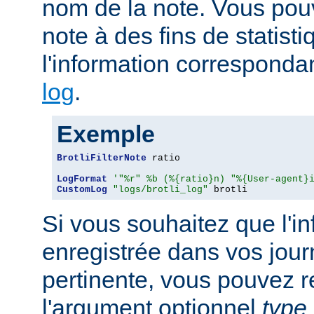
nom de la note. Vous pouv
note à des fins de statist
l'information corresponda
log
.
Exemple
BrotliFilterNote
 ratio

LogFormat
'"%r" %b (%{ratio}n) "%{User-agent}
CustomLog
"logs/brotli_log"
 brotli
Si vous souhaitez que l'i
enregistrée dans vos jour
pertinente, vous pouvez 
l'argument optionnel
type