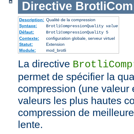
Directive
BrotliCom
Description:
Qualité de la compression
Syntaxe:
BrotliCompressionQuality
value
Défaut:
BrotliCompressionQuality 5
Contexte:
configuration globale, serveur virtuel
Statut:
Extension
Module:
mod_brotli
La directive
BrotliComp
permet de spécifier la qual
compression (une valeur e
valeurs les plus hautes c
compression de meilleure 
lente.