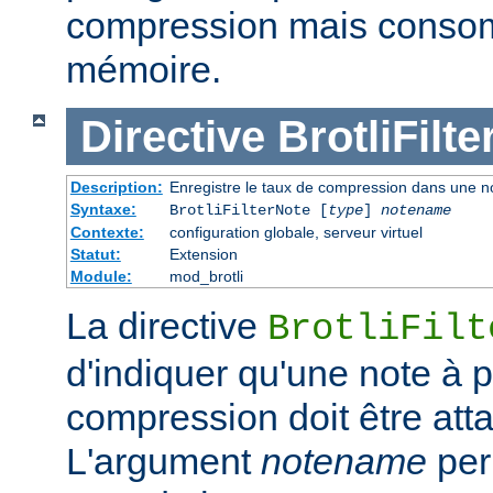
compression mais conso
mémoire.
Directive
BrotliFilt
Description:
Enregistre le taux de compression dans une not
Syntaxe:
BrotliFilterNote [
type
]
notename
Contexte:
configuration globale, serveur virtuel
Statut:
Extension
Module:
mod_brotli
La directive
BrotliFilt
d'indiquer qu'une note à 
compression doit être att
L'argument
notename
per