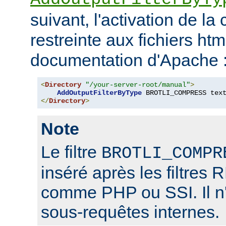
suivant, l'activation de l
restreinte aux fichiers htm
documentation d'Apache 
<
Directory
"/your-server-root/manual"
>
AddOutputFilterByType
 BROTLI_COMPRESS tex
</
Directory
>
Note
Le filtre
BROTLI_COMPR
inséré après les filtr
comme PHP ou SSI. Il n'
sous-requêtes internes.