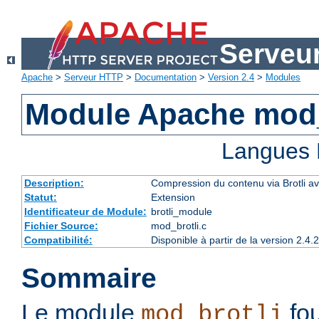
Serveu
Apache
>
Serveur HTTP
>
Documentation
>
Version 2.4
>
Modules
Module Apache mod_
Langues 
Description:
Compression du contenu via Brotli ava
Statut:
Extension
Identificateur de Module:
brotli_module
Fichier Source:
mod_brotli.c
Compatibilité:
Disponible à partir de la version 2.
Sommaire
Le module
fou
mod_brotli