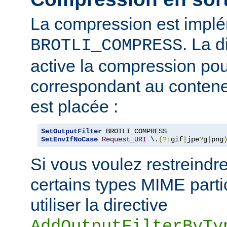
La compression est impl
. La d
BROTLI_COMPRESS
active la compression po
correspondant au contene
est placée :
SetOutputFilter
SetEnvIfNoCase
Request_URI
 \.
(?:
gif
|
jpe
?
g
|
png
Si vous voulez restreindr
certains types MIME parti
utiliser la directive
AddOutputFilterByTy