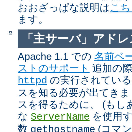
おおざっぱな説明は
こち
ます。
「主サーバ」アドレ
Apache 1.1 での
名前ベ
ストのサポート
追加の際に
の実行されているホ
httpd
スを知る必要が出てきま
スを得るために、 (もし
な
を使用す
ServerName
数
(コマ
gethostname