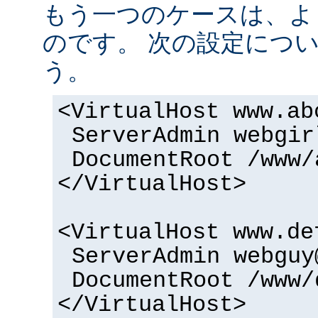
もう一つのケースは、よ
のです。 次の設定につ
う。
<VirtualHost www.ab
ServerAdmin webgir
DocumentRoot /www/
</VirtualHost>
<VirtualHost www.de
ServerAdmin webguy
DocumentRoot /www/
</VirtualHost>