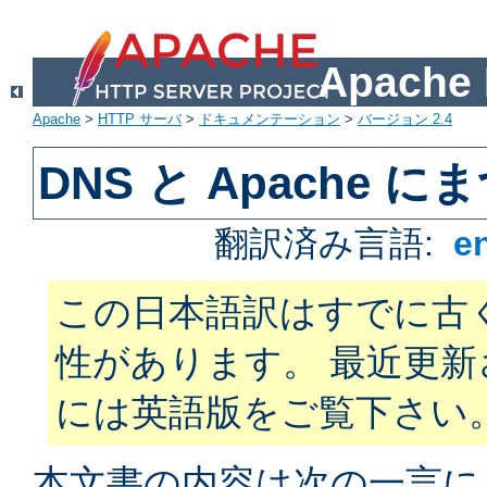
Apach
Apache
>
HTTP サーバ
>
ドキュメンテーション
>
バージョン 2.4
DNS と Apache
翻訳済み言語:
e
この日本語訳はすでに古
性があります。 最近更
には英語版をご覧下さい
本文書の内容は次の一言に