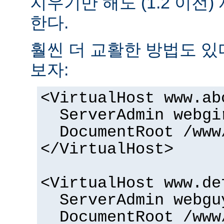
지우기만 해도 (1.2 이전
한다.
훨씬 더 교활한 방법도 있
보자:
<VirtualHost www.ab
ServerAdmin webgi
DocumentRoot /www
</VirtualHost>
<VirtualHost www.de
ServerAdmin webgu
DocumentRoot /www