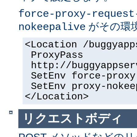
force-proxy-request
がその環
nokeepalive
<Location /buggyapp
ProxyPass
http://buggyappser
SetEnv force-proxy
SetEnv proxy-nokee
</Location>
リクエストボディ
POST メソッドなどの