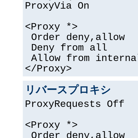
ProxyVia On
<Proxy *>
Order deny,allow
Deny from all
Allow from interna
</Proxy>
リバースプロキシ
ProxyRequests Off
<Proxy *>
Order deny,allow