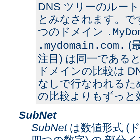
DNS ツリーのルー
とみなされます。で
つのドメイン
.MyDo
(
.mydomain.com.
注目) は同一である
ドメインの比較は D
なしで行なわれるた
の比較よりもずっと
SubNet
SubNet
は数値形式 (
四つの数字) の 部分