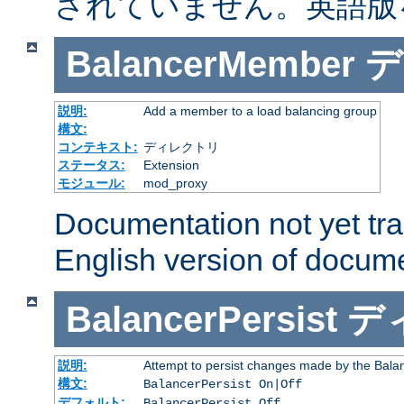
されていません。英語版
BalancerMember
デ
説明:
Add a member to a load balancing group
構文:
コンテキスト:
ディレクトリ
ステータス:
Extension
モジュール:
mod_proxy
Documentation not yet tr
English version of docum
BalancerPersist
デ
説明:
Attempt to persist changes made by the Bala
構文:
BalancerPersist On|Off
デフォルト:
BalancerPersist Off