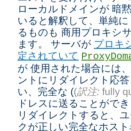
ローカルドメインが 暗
いると解釈して、単純に
るものも 商用プロキシ
ます。 サーバが
プロキ
定されていて
ProxyDom
が 使用された場合には、A
ントにリダイレクト応答
い、完全な (
(
訳注:
fully q
ドレスに送ることができ
リダイレクトすると、ユ
クが正しい完全なホスト