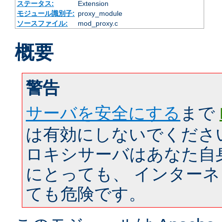
ステータス:
Extension
モジュール識別子:
proxy_module
ソースファイル:
mod_proxy.c
概要
警告
サーバを安全にする
まで
は有効にしないでくださ
ロキシサーバはあなた自
にとっても、 インター
ても危険です。