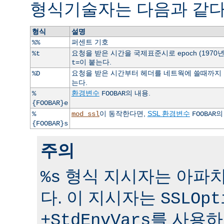
형식기술자는 다음과 같다
형식
설명
퍼센트 기호
%%
요청을 받은 시간을 국제표준시로 epoch (1970
%t
이 붙는다.
t=
요청을 받은 시간부터 헤더를 네트웍에 쓸때까지 걸
%D
는다.
환경변수
의 내용.
%
FOOBAR
{FOOBAR}e
이 동작한다면,
SSL 환경변수
의
%
mod_ssl
FOOBAR
{FOOBAR}s
주의
형식 지시자는 아파치 
%s
다. 이 지시자는
SSLOpt
를 사용하
+StdEnvVars