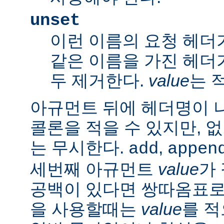
unset
이런 이름의 요청 헤더
같은 이름을 가진 헤더
두 제거한다.
value
는 
아규먼트 뒤에 헤더명이 
콜론을 적을 수 있지만, 
는 무시한다.
,
add
appen
세번째 아규먼트
value
가
공백이 있다면 쌍따옴표로 묶
을 사용할때는
value
를 적