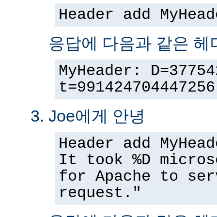
Header add MyHead
응답에 다음과 같은 헤
MyHeader: D=37754
t=991424704447256
Joe에게 안녕
Header add MyHead
It took %D micros
for Apache to ser
request."