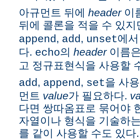
아규먼트 뒤에
header
이름
뒤에 콜론을 적을 수 있지
,
,
에서
append
add
unset
다.
의
header
이름은
echo
고 정규표현식을 사용할 수
,
,
을 사
add
append
set
먼트
value
가 필요하다.
v
다면 쌍따옴표로 묶어야 
자열이나 형식을 기술하는
를 같이 사용할 수도 있다