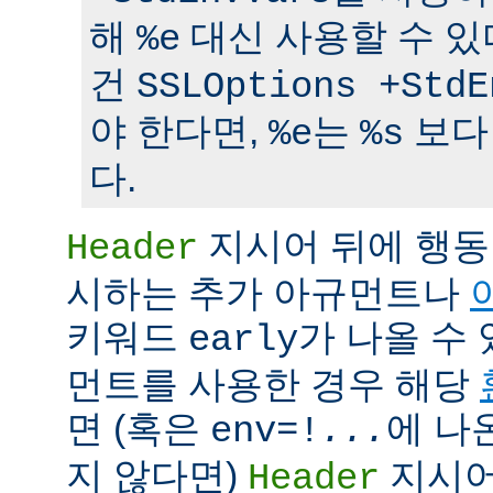
해
대신 사용할 수 있
%e
건
SSLOptions +StdE
야 한다면,
는
보다
%e
%s
다.
지시어 뒤에 행동
Header
시하는 추가 아규먼트나
키워드
가 나올 수 
early
먼트를 사용한 경우 해당
면 (혹은
에 나
env=!
...
지 않다면)
지시어
Header