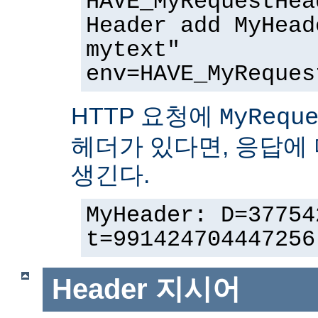
HAVE_MyRequestHea
Header add MyHead
mytext"
env=HAVE_MyReques
HTTP 요청에
MyRequ
헤더가 있다면, 응답에
생긴다.
MyHeader: D=37754
t=991424704447256
Header
지시어